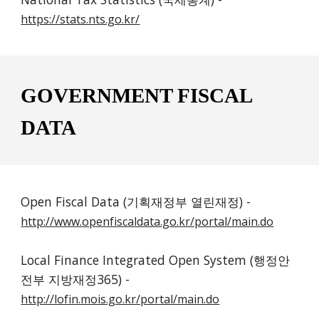
https://stats.nts.go.kr/
GOVERNMENT FISCAL 
DATA
Open Fiscal Data (기획재정부 열린재정) - 
http://www.openfiscaldata.go.kr/portal/main.do
Local Finance Integrated Open System (행정안
전부 지방재정365) - 
http://lofin.mois.go.kr/portal/main.do