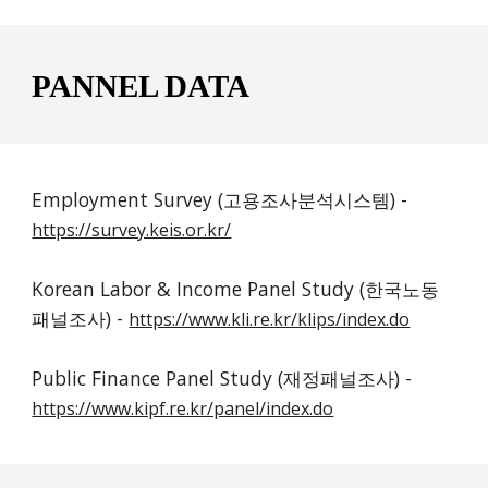
PANNEL DATA
Employment Survey (고용조사분석시스템) - 
https://survey.keis.or.kr/
Korean Labor & Income Panel Study (한국노동
패널조사) - 
https://www.kli.re.kr/klips/index.do
Public Finance Panel Study (재정패널조사) - 
https://www.kipf.re.kr/panel/index.do