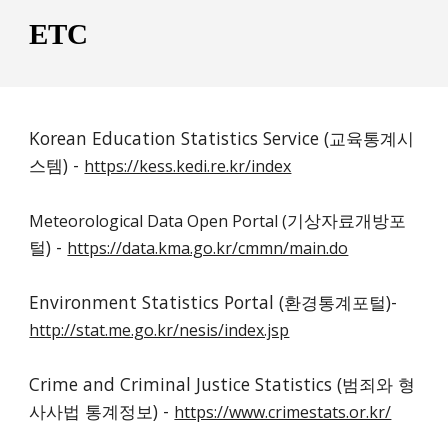
ETC
Korean Education Statistics Service (교육통계시
스템) - 
https://kess.kedi.re.kr/index
기상자료개방포
Meteorological Data Open Portal (
털) - 
https://data.kma.go.kr/cmmn/main.do
Environment Statistics Portal (환경통계포털)- 
http://stat.me.go.kr/nesis/index.jsp
Crime and Criminal Justice Statistics (범죄와 형
사사법 통계정보) - 
https://www.crimestats.or.kr/