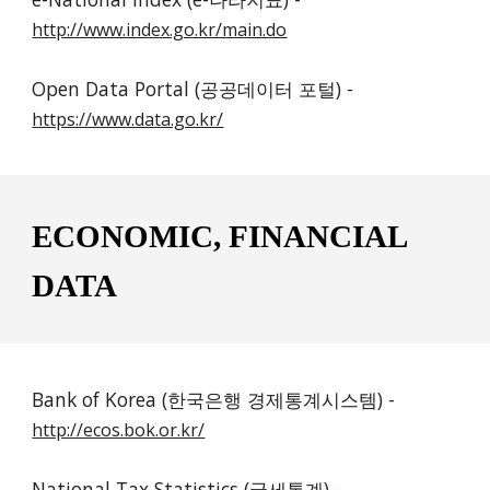
http://www.index.go.kr/main.do
Open Data Portal (공공데이터 포털) - 
https://www.data.go.kr/
ECONOMIC, FINANCIAL 
DATA
Bank of Korea (한국은행 경제통계시스템) - 
http://ecos.bok.or.kr/
National Tax Statistics (국세통계) - 